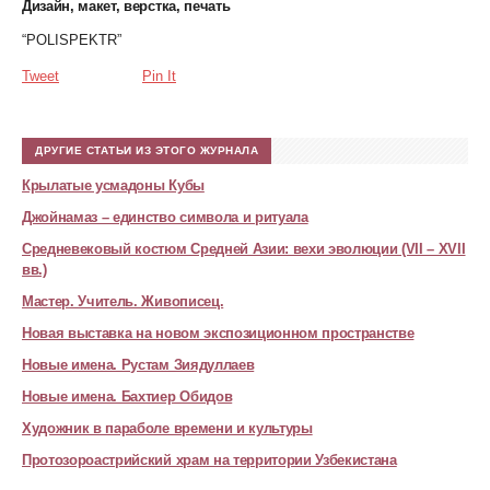
Дизайн, макет, верстка, печать
“POLISPEKTR”
Tweet
Pin It
ДРУГИЕ СТАТЬИ ИЗ ЭТОГО ЖУРНАЛА
Крылатые усмадоны Кубы
Джойнамаз – единство символа и ритуала
Средневековый костюм Средней Азии: вехи эволюции (VII – XVII
вв.)
Мастер. Учитель. Живописец.
Новая выставка на новом экспозиционном пространстве
Новые имена. Рустам Зиядуллаев
Новые имена. Бахтиер Обидов
Художник в параболе времени и культуры
Протозороастрийский храм на территории Узбекистана