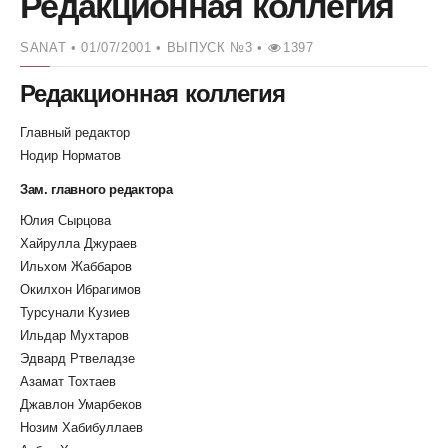
Редакционная коллегия
SANAT
• 01/07/2001 •
ВЫПУСК №3 •
1397
Редакционная коллегия
Главный редактор
Нодир Норматов
Зам. главного редактора
Юлия Сырцова
Хайрулла Джураев
Ильхом Жаббаров
Окилхон Ибрагимов
Турсунали Кузиев
Ильдар Мухтаров
Эдвард Ртвеладзе
Азамат Тохтаев
Джавлон Умарбеков
Нозим Хабибуллаев