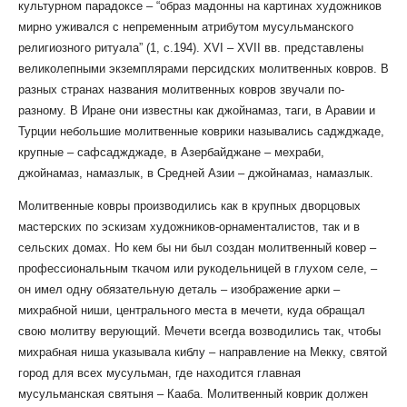
культурном парадоксе – “образ мадонны на картинах художников
мирно уживался с непременным атрибутом мусульманского
религиозного ритуала” (1, с.194). XVI – XVII вв. представлены
великолепными экземплярами персидских молитвенных ковров. В
разных странах названия молитвенных ковров звучали по-
разному. В Иране они известны как джойнамаз, таги, в Аравии и
Турции небольшие молитвенные коврики назывались саджджаде,
крупные – сафсаджджаде, в Азербайджане – мехраби,
джойнамаз, намазлык, в Средней Азии – джойнамаз, намазлык.
Молитвенные ковры производились как в крупных дворцовых
мастерских по эскизам художников-орнаменталистов, так и в
сельских домах. Но кем бы ни был создан молитвенный ковер –
профессиональным ткачом или рукодельницей в глухом селе, –
он имел одну обязательную деталь – изображение арки –
михрабной ниши, центрального места в мечети, куда обращал
свою молитву верующий. Мечети всегда возводились так, чтобы
михрабная ниша указывала киблу – направление на Мекку, святой
город для всех мусульман, где находится главная
мусульманская святыня – Кааба. Молитвенный коврик должен