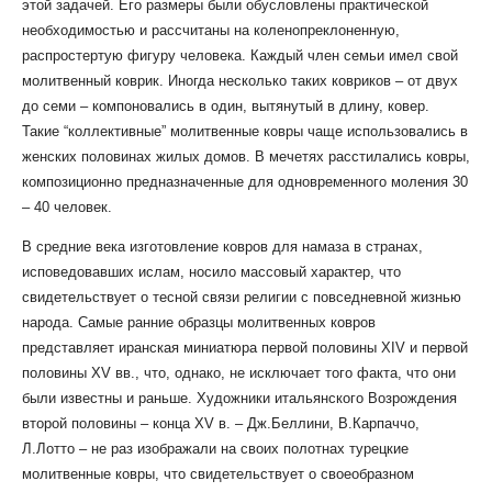
этой задачей. Его размеры были обусловлены практической
необходимостью и рассчитаны на коленопреклоненную,
распростертую фигуру человека. Каждый член семьи имел свой
молитвенный коврик. Иногда несколько таких ковриков – от двух
до семи – компоновались в один, вытянутый в длину, ковер.
Такие “коллективные” молитвенные ковры чаще использовались в
женских половинах жилых домов. В мечетях расстилались ковры,
композиционно предназначенные для одновременного моления 30
– 40 человек.
В средние века изготовление ковров для намаза в странах,
исповедовавших ислам, носило массовый характер, что
свидетельствует о тесной связи религии с повседневной жизнью
народа. Самые ранние образцы молитвенных ковров
представляет иранская миниатюра первой половины XIV и первой
половины XV вв., что, однако, не исключает того факта, что они
были известны и раньше. Художники итальянского Возрождения
второй половины – конца XV в. – Дж.Беллини, В.Карпаччо,
Л.Лотто – не раз изображали на своих полотнах турецкие
молитвенные ковры, что свидетельствует о своеобразном