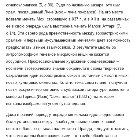
огнепоклонников (5, с.30). Судя по названию базара, это был
храм, посвященный Луне (мох – луна по-фарси). На его месте
возвели мечеть Мох, сгоревшую в 937 г., а в XII в. на развалинах
ее в свою очередь была выстроена мечеть Магоки Аттари (7,
с.14). Эта своего рода преемственность между зороастрийскими
храмами и первыми мусульманскими мечетями дает возможность
предполагать и иные взаимосвязи. В результате мысль об
антропоморфном генезисе михрабной ниши не кажется
абсурдной. Профессиональные художники средневековья –
носители эзотерических знаний сохранили в своем творчестве
сакральные идеи зороастризма, сокрыв их тайный смысл в иных,
новых культовых символах. Кстати, тема семи планет получила
поэтическую интерпретацию в суфийской литературе; известен и
ковер из Гериса (Иран) “Семь планет” (1880 г.), на котором
вытканы изображения упомянутых идолов.
Даже в ранний период утверждения ислама идолы одно время
были установлены вокруг Каабы для привлечения к новой
святыне большего числа паломников. Правда, следует отметить,
что сами идолы были различными – от грубо обработанных