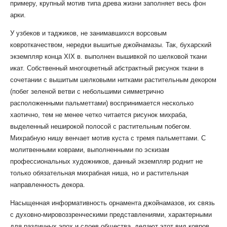
примеру, крупный мотив типа древа жизни заполняет весь фон
арки.
У узбеков и таджиков, не занимавшихся ворсовым
ковроткачеством, нередки вышитые джойнамазы. Так, бухарский
экземпляр конца XIX в. выполнен вышивкой по шелковой ткани
икат. Собственный многоцветный абстрактный рисунок ткани в
сочетании с вышитым шелковыми нитками растительным декором
(побег зеленой ветви с небольшими симметрично
расположенными пальметтами) воспринимается несколько
хаотично, тем не менее четко читается рисунок михраба,
выделенный неширокой полосой с растительным побегом.
Михрабную нишу венчает мотив куста с тремя пальметтами. С
молитвенными коврами, выполненными по эскизам
профессиональных художников, данный экземпляр роднит не
только обязательная михрабная ниша, но и растительная
направленность декора.
Насыщенная информативность орнамента джойнамазов, их связь
с духовно-мировоззренческими представлениями, характерными
для различных эпох и слоев общества, делают этот вид ковров