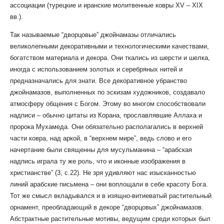
ассоциации (турецкие и иранские молитвенные ковры XV – XIX
вв.).
Так называемые “дворцовые” джойнамазы отличались
великолепными декоративными и технологическими качествами,
богатством материала и декора. Они ткались из шерсти и шелка,
иногда с использованием золотых и серебряных нитей и
предназначались для знати. Все декоративное убранство
джойнамазов, выполненных по эскизам художников, создавало
атмосферу общения с Богом. Этому во многом способствовали
надписи – обычно цитаты из Корана, прославлявшие Аллаха и
пророка Мухамеда. Они обязательно располагались в верхней
части ковра, над аркой, в “верхнем мире”, ведь слово и его
начертание были священны для мусульманина – “арабская
надпись играла ту же роль, что и иконные изображения в
христианстве” (3, с.22). Не зря удивляют нас изысканностью
линий арабские письмена – они воплощали в себе красоту Бога.
Тот же смысл вкладывался и в изящно-витиеватый растительный
орнамент, преобладающий в декоре “дворцовых” джойнамазов.
Абстрактные растительные мотивы, ведущим среди которых был