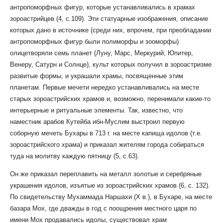
антропоморфных фигур, которые устанавливались в храмах
зороастрийцев (4, с.109). Эти статуарные изображения, описание
которых дано в источнике (среди них, впрочем, при преобладании
антропоморфных фигур были полиморфы и зооморфы)
олицетворяли семь планет (Луну, Марс, Меркурий, Юпитер,
Венеру, Сатурн и Солнце), культ которых получил в зороастризме
развитые формы, и украшали храмы, посвященные этим
планетам. Первые мечети нередко устанавливались на месте
старых зороастрийских храмов и, возможно, перенимали какие-то
интерьерные и ритуальные элементы. Так, известно, что
наместник арабов Кутейба ибн-Муслим выстроил первую
соборную мечеть Бухары в 713 г. на месте капища идолов (т.е.
зороастрийского храма) и приказал жителям города собираться
туда на молитву каждую пятницу (5, с.63).
Он же приказал переплавить на металл золотые и серебряные
украшения идолов, изъятые из зороастрийских храмов (6, с. 132).
По свидетельству Мухаммада Наршахи (X в.), в Бухаре, на месте
базара Мох, где дважды в год с поощрения местного царя по
имени Мох продавались идолы, существовал храм