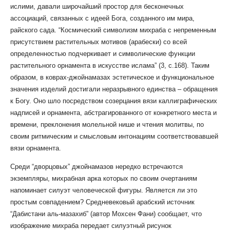
ислими, давали широчайший простор для бесконечных
ассоциаций, связанных с идеей Бога, созданного им мира,
райского сада. “Космический символизм михраба с непременным
присутствием растительных мотивов (арабески) со всей
определенностью подчеркивает и символические функции
растительного орнамента в искусстве ислама” (3, с.168). Таким
образом, в коврах-джойнамазах эстетическое и функциональное
значения изделий достигали неразрывного единства – обращения
к Богу. Оно шло посредством созерцания вязи каллиграфических
надписей и орнамента, абстрагированного от конкретного места и
времени, преклонения молельной нише и чтения молитвы, по
своим ритмическим и смысловым интонациям соответствовавшей
вязи орнамента.
Среди “дворцовых” джойнамазов нередко встречаются
экземпляры, михрабная арка которых по своим очертаниям
напоминает силуэт человеческой фигуры. Является ли это
простым совпадением? Средневековый арабский источник
“Дабистани аль-мазахиб” (автор Мохсен Фани) сообщает, что
изображение михраба передает силуэтный рисунок