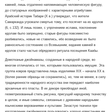
камней, лишь отдаленно напоминающих человеческую фигуру,
до статуарных изображений с характерными атрибутами.
Арабский историк Табари (Х в.) утверждал, что жители
Самарканда угрожали смертью тому, кто посягнет на их идолов
(6, с.132). И лишь позже, с упрочением ислама, поклонение
идолам было запрещено, старые фигуры повсеместно
разбивались, новые не ставились, ибо возведение их было
равносильно состязанию со Всевышним; кидание камней в
идолов стало частью обрядового ритуала посещения Каабы.
Домотканые джойнамазы, созданные в народной среде, во
многом отличались от тех, которыми пользовались имущие. Эта
группа ковров представлена лишь изделиями XIX – начала XX в.
(более ранние образцы не сохранились), но, тем не менее, в силу
традиционности народного искусства они передают наиболее
архаичные его пласты. В их декоре преобладал иной,
геометризованный стиль рисунка, присущий народному ткачеству
в целом, и иные символы, связанные с древними народными
языческими верованиями и культами. Зачастую ткачихи при
изготовлении джойнамазов пользовались хорошо известными им