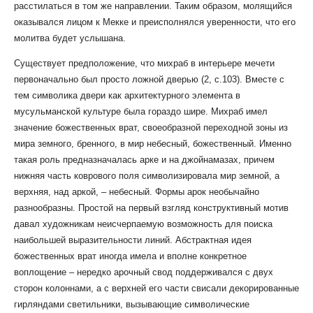
расстилаться в том же направлении. Таким образом, молящийся
оказывался лицом к Мекке и преисполнялся уверенности, что его
молитва будет услышана.
Существует предположение, что михраб в интерьере мечети
первоначально был просто ложной дверью (2, с.103). Вместе с
тем символика двери как архитектурного элемента в
мусульманской культуре была гораздо шире. Михраб имел
значение божественных врат, своеобразной переходной зоны из
мира земного, бренного, в мир небесный, божественный. Именно
такая роль предназначалась арке и на джойнамазах, причем
нижняя часть коврового поля символизировала мир земной, а
верхняя, над аркой, – небесный. Формы арок необычайно
разнообразны. Простой на первый взгляд конструктивный мотив
давал художникам неисчерпаемую возможность для поиска
наибольшей выразительности линий. Абстрактная идея
божественных врат иногда имела и вполне конкретное
воплощение – нередко арочный свод поддерживался с двух
сторон колоннами, а с верхней его части свисали декорированные
гирляндами светильники, вызывающие символические