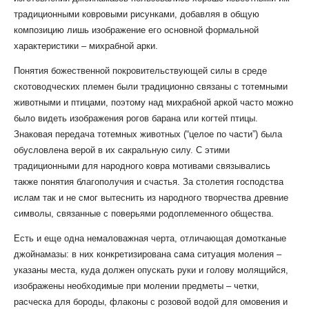
традиционными ковровыми рисунками, добавляя в общую
композицию лишь изображение его основной формальной
характеристики – михрабной арки.
Понятия божественной покровительствующей силы в среде
скотоводческих племен были традиционно связаны с тотемными
животными и птицами, поэтому над михрабной аркой часто можно
было видеть изображения рогов барана или когтей птицы.
Знаковая передача тотемных животных (“целое по части”) была
обусловлена верой в их сакральную силу. С этими
традиционными для народного ковра мотивами связывались
также понятия благополучия и счастья. За столетия господства
ислам так и не смог вытеснить из народного творчества древние
символы, связанные с поверьями родоплеменного общества.
Есть и еще одна немаловажная черта, отличающая домотканые
джойнамазы: в них конкретизирована сама ситуация моления –
указаны места, куда должен опускать руки и голову молящийся,
изображены необходимые при молении предметы – четки,
расческа для бороды, флаконы с розовой водой для омовения и