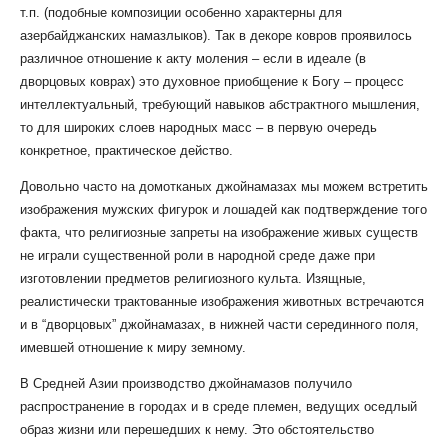
т.п. (подобные композиции особенно характерны для
азербайджанских намазлыков). Так в декоре ковров проявилось
различное отношение к акту моления – если в идеале (в
дворцовых коврах) это духовное приобщение к Богу – процесс
интеллектуальный, требующий навыков абстрактного мышления,
то для широких слоев народных масс – в первую очередь
конкретное, практическое действо.
Довольно часто на домотканых джойнамазах мы можем встретить
изображения мужских фигурок и лошадей как подтверждение того
факта, что религиозные запреты на изображение живых существ
не играли существенной роли в народной среде даже при
изготовлении предметов религиозного культа. Изящные,
реалистически трактованные изображения животных встречаются
и в “дворцовых” джойнамазах, в нижней части серединного поля,
имевшей отношение к миру земному.
В Средней Азии производство джойнамазов получило
распространение в городах и в среде племен, ведущих оседлый
образ жизни или перешедших к нему. Это обстоятельство