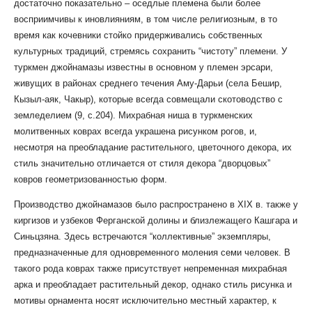
достаточно показательно – оседлые племена были более
восприимчивы к иновлияниям, в том числе религиозным, в то
время как кочевники стойко придерживались собственных
культурных традиций, стремясь сохранить “чистоту” племени. У
туркмен джойнамазы известны в основном у племен эрсари,
живущих в районах среднего течения Аму-Дарьи (села Бешир,
Кызыл-аяк, Чакыр), которые всегда совмещали скотоводство с
земледелием (9, с.204). Михрабная ниша в туркменских
молитвенных коврах всегда украшена рисунком рогов, и,
несмотря на преобладание растительного, цветочного декора, их
стиль значительно отличается от стиля декора “дворцовых”
ковров геометризованностью форм.
Производство джойнамазов было распространено в XIX в. также у
киргизов и узбеков Ферганской долины и близлежащего Кашгара и
Синьцзяна. Здесь встречаются “коллективные” экземпляры,
предназначенные для одновременного моления семи человек. В
такого рода коврах также присутствует непременная михрабная
арка и преобладает растительный декор, однако стиль рисунка и
мотивы орнамента носят исключительно местный характер, к