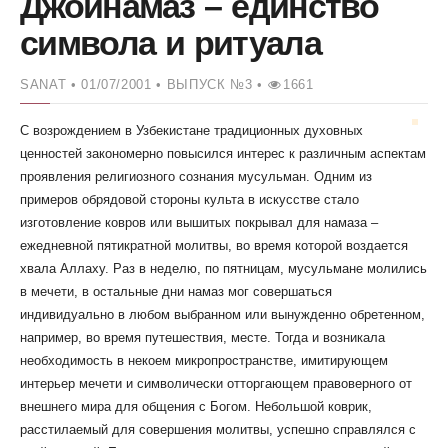
Джойнамаз – единство
символа и ритуала
SANAT
• 01/07/2001 •
ВЫПУСК №3 •
1661
С возрождением в Узбекистане традиционных духовных
ценностей закономерно повысился интерес к различным аспектам
проявления религиозного сознания мусульман. Одним из
примеров обрядовой стороны культа в искусстве стало
изготовление ковров или вышитых покрывал для намаза –
ежедневной пятикратной молитвы, во время которой воздается
хвала Аллаху. Раз в неделю, по пятницам, мусульмане молились
в мечети, в остальные дни намаз мог совершаться
индивидуально в любом выбранном или вынужденно обретенном,
например, во время путешествия, месте. Тогда и возникала
необходимость в некоем микропространстве, имитирующем
интерьер мечети и символически отторгающем правоверного от
внешнего мира для общения с Богом. Небольшой коврик,
расстилаемый для совершения молитвы, успешно справлялся с