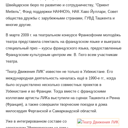
Швейцарское бюро по развитию и сотрудничеству, “Ориент
Мебель”, Фонд поддержки НАННОУз, НАК Хаво Йуллари, Совет
общества дружбы с зарубежными странами, ГУВД Ташкента и
многие другие.
В марте 2009 г. на театральном конкурсе Франкофонии молодёжь
театра представила спектакль на французском языке и выиграла
специальный приз – курсы французского языка, предоставленные
Французским культурным центром им. В. Гюго всем участникам
театра.
“Театр Движения ЛИК” известен не только в Узбекистане. Его
международная деятельность началась ещё в 1990-е гг., когда
было осуществлено несколько совместных проектов в
Узбекистане и во Франции. Тогда вместе с французскими
коллегами артисты ЛИКа выступили на сценах Ташкента и Ренна
(Франция), а также совершили творческие поездки в дома
милосердия Ферганской и Самаркандской областей.
Уже в интегрированном составе со
спектаклем “Импровизации на темы