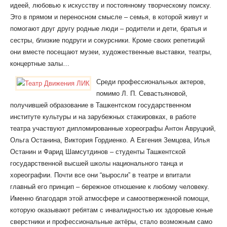
идеей, любовью к искусству и постоянному творческому поиску.
Это в прямом и переносном смысле – семья, в которой живут и
помогают друг другу родные люди – родители и дети, братья и
сестры, близкие подруги и сокурсники. Кроме своих репетиций
они вместе посещают музеи, художественные выставки, театры,
концертные залы…
Среди профессиональных актеров,
помимо Л. П. Севастьяновой,
получившей образование в Ташкентском государственном
институте культуры и на зарубежных стажировках, в работе
театра участвуют дипломированные хореографы Антон Авруцкий,
Ольга Останина, Виктория Гордиенко. А Евгения Земцова, Илья
Останин и Фарид Шамсутдинов – студенты Ташкентской
государственной высшей школы национального танца и
хореографии. Почти все они “выросли” в театре и впитали
главный его принцип – бережное отношение к любому человеку.
Именно благодаря этой атмосфере и самоотверженной помощи,
которую оказывают ребятам с инвалидностью их здоровые юные
сверстники и профессиональные актёры, стало возможным само