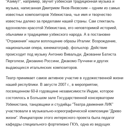
“Азимут”, например, звучит узбекская традиционная музыка и
музыка, написанная Дмитрием Янов-Яновским – одним из самых
известных композиторов Узбекистана, чье имя и творчество
известны далеко за пределами нашей страны. Сам спектакль
вдохновлен красотой Узбекистана, его неповторимой историей,
обычаями и традициями узбекского народа. А в постановке
“Отражения” нашли воплощение образы Италии: Возрождение,
национальная опера, кинематограф, фольклор. Действие
происходит под музыку Антонио Вивальди, Джованни Батиста
Перголези, Джоакино Россини, Джакомо Пуччини и других
выдающихся итальянских композиторов.
Театр принимает самое активное участие в художественной жизни
нашей республики. В августе 2007 г., в мероприятии,
посвященном 60-й годовщине независимости Индии, которое
состоялось в Большом зале Государственной консерватории
Узбекистана, танцовщики и студийцы “Театра движения ЛИК”
участвовали в музыкально-хореографической композиции “Древо
жизни”. Инициатором этого интересного проекта была педагог
кафедры специального фортепиано ГКУз, одна из ведущих