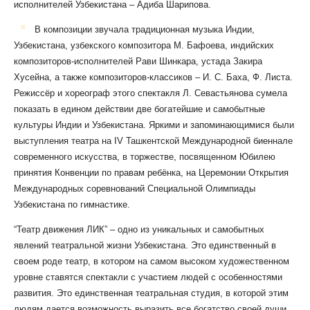
исполнителей Узбекистана – Адиба Шарипова.
В композиции звучала традиционная музыка Индии,
Узбекистана, узбекского композитора М. Бафоева, индийских
композиторов-исполнителей Рави Шинкара, устада Закира
Хусейна, а также композиторов-классиков – И. С. Баха, Ф. Листа.
Режиссёр и хореограф этого спектакля Л. Севастьянова сумела
показать в едином действии две богатейшие и самобытные
культуры Индии и Узбекистана. Яркими и запоминающимися были
выступления театра на IV Ташкентской Международной биеннале
современного искусства, в торжестве, посвященном Юбилею
принятия Конвенции по правам ребёнка, на Церемонии Открытия
Международных соревнований Специальной Олимпиады
Узбекистана по гимнастике.
“Театр движения ЛИК” – одно из уникальных и самобытных
явлений театральной жизни Узбекистана. Это единственный в
своем роде театр, в котором на самом высоком художественном
уровне ставятся спектакли с участием людей с особенностями
развития. Это единственная театральная студия, в которой этим
людям дается возможность выразить все богатство своей души,