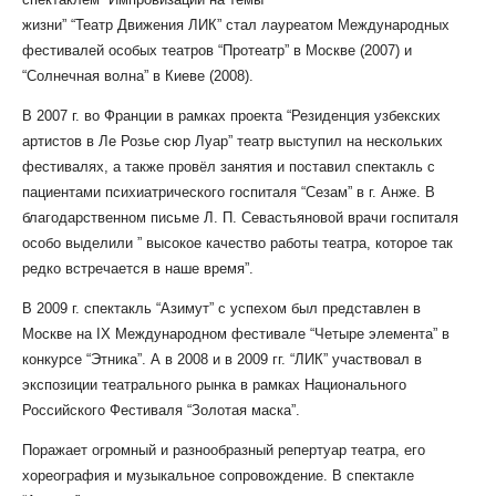
жизни” “Театр Движения ЛИК” стал лауреатом Международных
фестивалей особых театров “Протеатр” в Москве (2007) и
“Солнечная волна” в Киеве (2008).
В 2007 г. во Франции в рамках проекта “Резиденция узбекских
артистов в Ле Розье сюр Луар” театр выступил на нескольких
фестивалях, а также провёл занятия и поставил спектакль с
пациентами психиатрического госпиталя “Сезам” в г. Анже. В
благодарственном письме Л. П. Севастьяновой врачи госпиталя
особо выделили ” высокое качество работы театра, которое так
редко встречается в наше время”.
В 2009 г. спектакль “Азимут” с успехом был представлен в
Москве на IX Международном фестивале “Четыре элемента” в
конкурсе “Этника”. А в 2008 и в 2009 гг. “ЛИК” участвовал в
экспозиции театрального рынка в рамках Национального
Российского Фестиваля “Золотая маска”.
Поражает огромный и разнообразный репертуар театра, его
хореография и музыкальное сопровождение. В спектакле