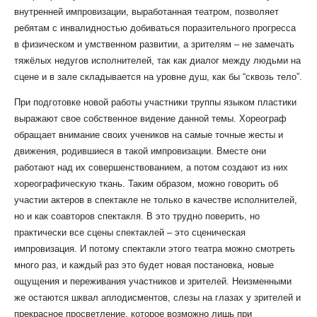
внутренней импровизации, выработанная театром, позволяет
ребятам с инвалидностью добиваться поразительного прогресса
в физическом и умственном развитии, а зрителям – не замечать
тяжёлых недугов исполнителей, так как диалог между людьми на
сцене и в зале складывается на уровне душ, как бы “сквозь тело”.
При подготовке новой работы участники труппы языком пластики
выражают свое собственное видение данной темы. Хореограф
обращает внимание своих учеников на самые точные жесты и
движения, родившиеся в такой импровизации. Вместе они
работают над их совершенствованием, а потом создают из них
хореографическую ткань. Таким образом, можно говорить об
участии актеров в спектакле не только в качестве исполнителей,
но и как соавторов спектакля. В это трудно поверить, но
практически все сцены спектаклей – это сценическая
импровизация. И потому спектакли этого театра можно смотреть
много раз, и каждый раз это будет новая постановка, новые
ощущения и переживания участников и зрителей. Неизменными
же остаются шквал аплодисментов, слезы на глазах у зрителей и
прекрасное просветление, которое возможно лишь при