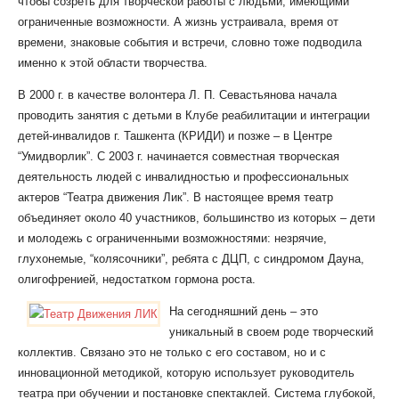
чтобы созреть для творческой работы с людьми, имеющими
ограниченные возможности. А жизнь устраивала, время от
времени, знаковые события и встречи, словно тоже подводила
именно к этой области творчества.
В 2000 г. в качестве волонтера Л. П. Севастьянова начала
проводить занятия с детьми в Клубе реабилитации и интеграции
детей-инвалидов г. Ташкента (КРИДИ) и позже – в Центре
“Умидворлик”. С 2003 г. начинается совместная творческая
деятельность людей с инвалидностью и профессиональных
актеров “Театра движения Лик”. В настоящее время театр
объединяет около 40 участников, большинство из которых – дети
и молодежь с ограниченными возможностями: незрячие,
глухонемые, “колясочники”, ребята с ДЦП, с синдромом Дауна,
олигофренией, недостатком гормона роста.
На сегодняшний день – это
уникальный в своем роде творческий
коллектив. Связано это не только с его составом, но и с
инновационной методикой, которую использует руководитель
театра при обучении и постановке спектаклей. Система глубокой,