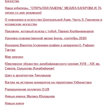
богатство
Наши юбиляры. "ОТКРЫТАЯ ЛАДОНЬ" МЕДАТА КАГАРОВА (К 70-
летию со дня рождения)
О гедонизме в искусстве Центральной Азии. Часть II. Гедонизм в
исламском искусстве
Праздник, который всегда с тобой. Парвиз Курбанмамадов
Хроника художественной жизни (июль -сентябрь 2010)
Искандер Вахитов (художник-график и акварелист). Рафаил
Такташ
Мир кимоно
Ювелирное убранство азербайджанского оружия XVIII – XIX вв.
Севиль Садыхова (Азербайджан)
Цвет в архитектуре Темуридов
Взгляд на историю минаретов на территории Узбекистана
Редакционная коллегия (3-10)
Новые имена: Малика Юлдашева
Новые книги